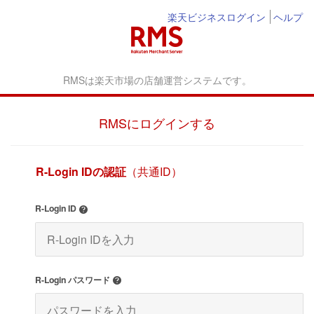
楽天ビジネスログイン
ヘルプ
RMS Raku
RMSは楽天市場の店舗運営システムです。
RMSにログインする
R-Login IDの認証
（共通ID）
R-Login ID
ヘルプ
R-Login パスワード
ヘルプ
閉