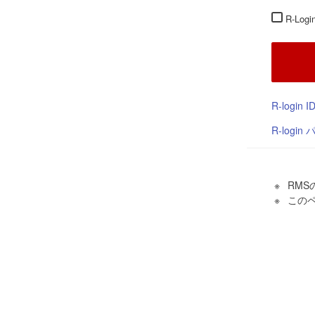
R-Lo
R-login
R-logi
RMS
この