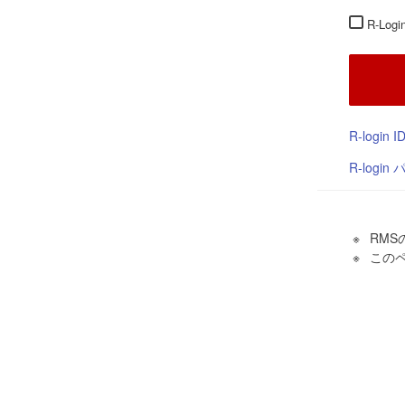
R-Lo
R-login
R-logi
RMS
この