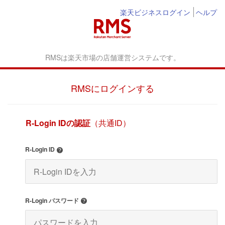
楽天ビジネスログイン
ヘルプ
RMS Raku
RMSは楽天市場の店舗運営システムです。
RMSにログインする
R-Login IDの認証
（共通ID）
R-Login ID
ヘルプ
R-Login パスワード
ヘルプ
閉